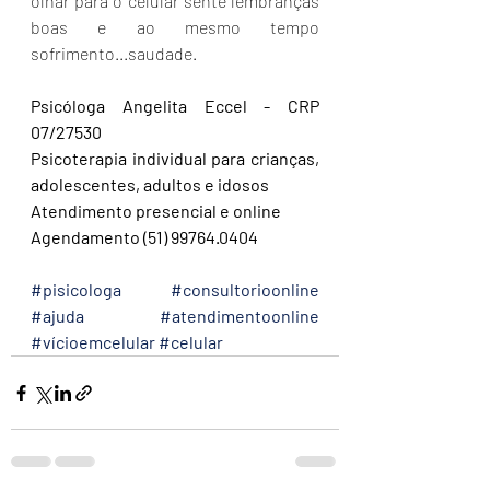
olhar para o celular sente lembranças 
boas e ao mesmo tempo 
sofrimento...saudade. 
Psicóloga Angelita Eccel - CRP 
07/27530
Psicoterapia individual para crianças, 
adolescentes, adultos e idosos
Atendimento presencial e online
Agendamento (51) 99764.0404
#pisicologa
#consultorioonline
#ajuda
#atendimentoonline
#vícioemcelular
#celular