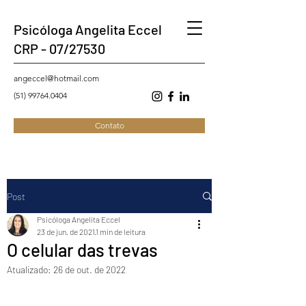
Psicóloga Angelita Eccel
CRP - 07/27530
angeccel@hotmail.com
(51) 99764.0404
Contato
Post
Psicóloga Angelita Eccel
23 de jun. de 2021
1 min de leitura
O celular das trevas
Atualizado:
26 de out. de 2022