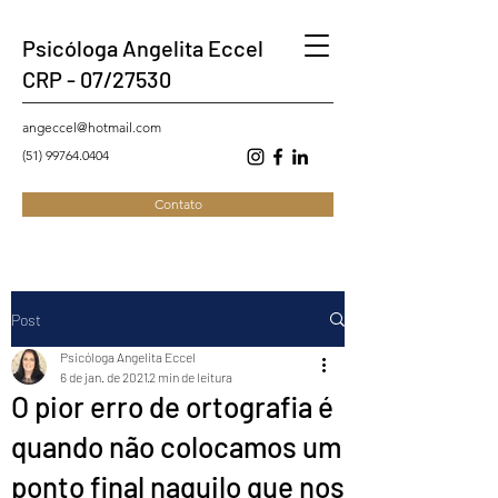
Psicóloga Angelita Eccel
CRP - 07/27530
angeccel@hotmail.com
(51) 99764.0404
Contato
Post
Psicóloga Angelita Eccel
6 de jan. de 2021
2 min de leitura
O pior erro de ortografia é
quando não colocamos um
ponto final naquilo que nos