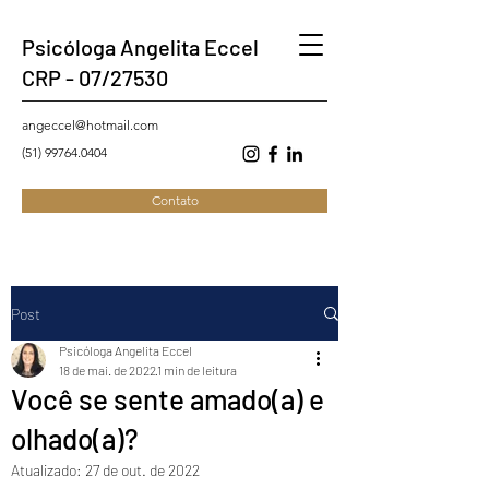
Psicóloga Angelita Eccel
CRP - 07/27530
angeccel@hotmail.com
(51) 99764.0404
Contato
Post
Psicóloga Angelita Eccel
18 de mai. de 2022
1 min de leitura
Você se sente amado(a) e
olhado(a)?
Atualizado:
27 de out. de 2022