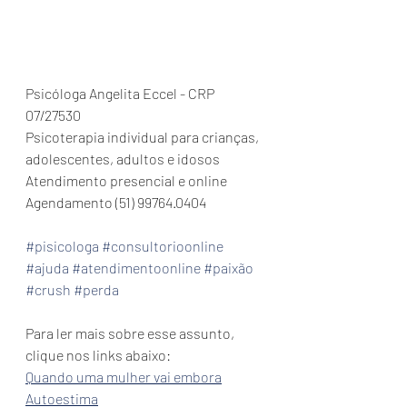
Psicóloga Angelita Eccel - CRP 
07/27530
Psicoterapia individual para crianças, 
adolescentes, adultos e idosos
Atendimento presencial e online
Agendamento (51) 99764.0404 
#pisicologa
#consultorioonline
#ajuda
#atendimentoonline
#paixão
#crush
#perda
Para ler mais sobre esse assunto, 
clique nos links abaixo: 
Quando uma mulher vai embora
Autoestima