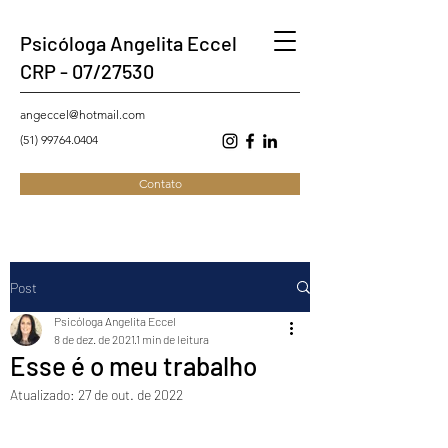
Psicóloga Angelita Eccel
CRP - 07/27530
angeccel@hotmail.com
(51) 99764.0404
Contato
Post
Psicóloga Angelita Eccel
8 de dez. de 2021
1 min de leitura
Esse é o meu trabalho
Atualizado:
27 de out. de 2022